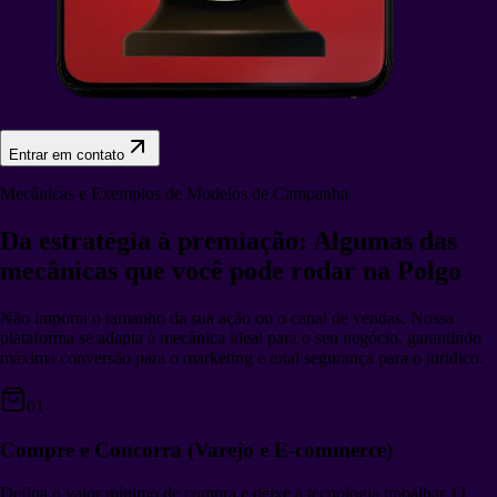
Entrar em contato
Mecânicas e Exemplos de Modelos de Campanha
Da estratégia à premiação: Algumas das
mecânicas que você pode rodar na Polgo
Não importa o tamanho da sua ação ou o canal de vendas. Nossa
plataforma se adapta à mecânica ideal para o seu negócio, garantindo
máxima conversão para o marketing e total segurança para o jurídico.
01
Compre e Concorra (Varejo e E-commerce)
Defina o valor mínimo de compra e deixe a tecnologia trabalhar. O