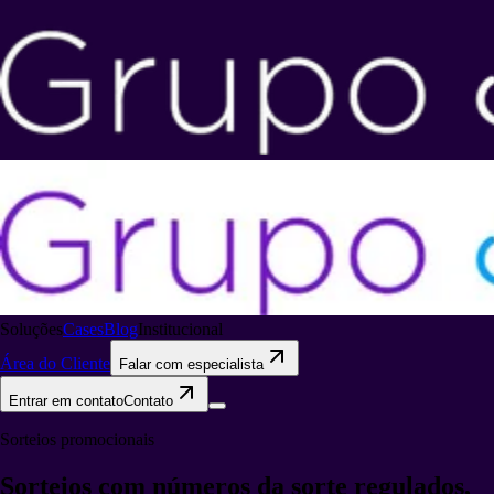
Soluções
Cases
Blog
Institucional
Área do Cliente
Falar com especialista
Entrar em contato
Contato
Sorteios promocionais
Sorteios com números da sorte
regulados,