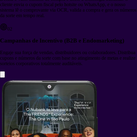
cliente envia o cupom fiscal pelo hotsite ou WhatsApp, e o nosso
sistema lê o comprovante via OCR, valida a compra e gera os números
da sorte em tempo real.
02
Campanhas de Incentivo (B2B e Endomarketing)
Engaje sua força de vendas, distribuidores ou colaboradores. Distribua
cupons e números da sorte com base no atingimento de metas e realize
sorteios corporativos totalmente auditáveis.