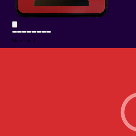
Slide
2
de
8