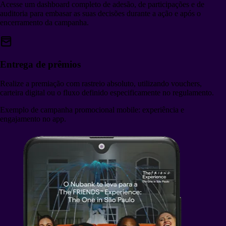
Acesse um dashboard completo de adesão, de participações e de
auditoria para embasar as suas decisões durante a ação e após o
encerramento da campanha.
Entrega de prêmios
Realize a premiação com rastreio absoluto, utilizando vouchers,
carteira digital ou o fluxo definido especificamente no regulamento.
Exemplo de campanha promocional mobile: experiência e
engajamento no app.