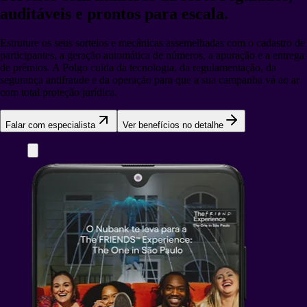
auditáveis e prontos para escala.
Estruture os seus sorteios e mecânicas assemelhadas com o cadastro de
participantes, a geração automática de números, a apuração e a entrega
de prêmios. A Polgo cuida da tecnologia, da regulamentação, da
segurança antifraude e da operação para que a sua campanha vá ao ar
com total proteção jurídica.
Falar com especialista
Ver benefícios no detalhe