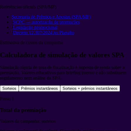
Referências oficiais (SPA/MF)
Secretaria de Prêmios e Apostas (SPA/MF)
·
SCPC — autorização de promoções
·
Legislação promocional
·
Decreto 12.307/2024 no Planalto
Estimativa de custos da campanha
Calculadora de simulação de valores SPA
Simulação rápida de taxa de fiscalização e imposto de renda sobre a
premiação. Valores educativos para briefing interno e não substituem
regulamento nem análise da SPA.
Sorteios
Prêmios instantâneos
Sorteios + prêmios instantâneos
Passo 1
Total da premiação
Valores da campanha: sorteios