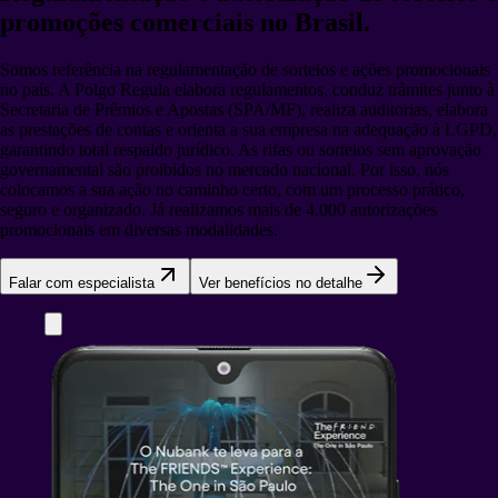
promoções comerciais no Brasil.
Somos referência na regulamentação de sorteios e ações promocionais
no país. A Polgo Regula elabora regulamentos, conduz trâmites junto à
Secretaria de Prêmios e Apostas (SPA/MF), realiza auditorias, elabora
as prestações de contas e orienta a sua empresa na adequação à LGPD,
garantindo total respaldo jurídico. As rifas ou sorteios sem aprovação
governamental são proibidos no mercado nacional. Por isso, nós
colocamos a sua ação no caminho certo, com um processo prático,
seguro e organizado. Já realizamos mais de 4.000 autorizações
promocionais em diversas modalidades.
Falar com especialista
Ver benefícios no detalhe