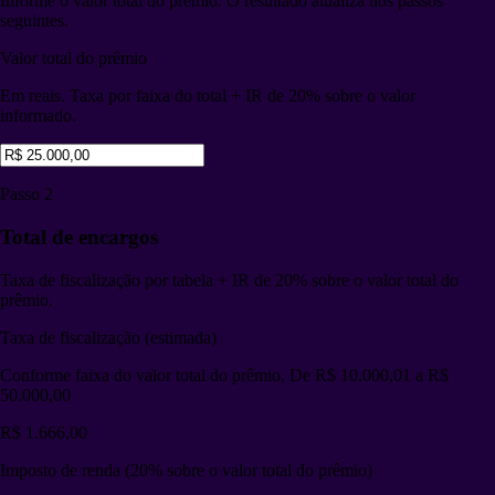
Informe o valor total do prêmio. O resultado atualiza nos passos
seguintes.
Valor total do prêmio
Em reais. Taxa por faixa do total + IR de 20% sobre o valor
informado.
Passo 2
Total de encargos
Taxa de fiscalização por tabela + IR de 20% sobre o valor total do
prêmio.
Taxa de fiscalização (estimada)
Conforme faixa do valor total do prêmio, De R$ 10.000,01 a R$
50.000,00
R$ 1.666,00
Imposto de renda (20% sobre o valor total do prêmio)