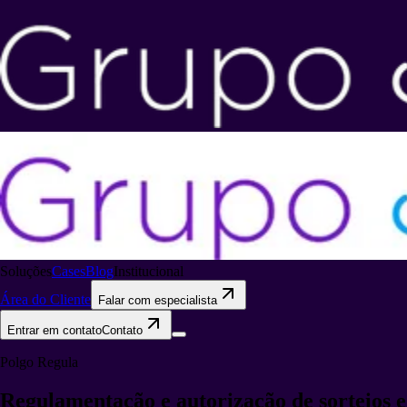
Soluções
Cases
Blog
Institucional
Área do Cliente
Falar com especialista
Entrar em contato
Contato
Polgo Regula
Regulamentação e autorização
de sorteios e