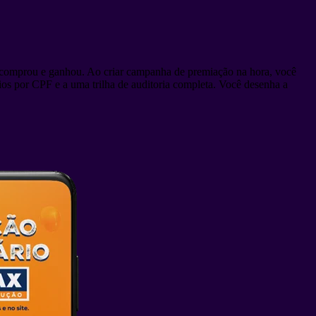
po comprou e ganhou. Ao criar campanha de premiação na hora, você
ios por CPF e a uma trilha de auditoria completa. Você desenha a