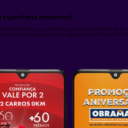
a experiência memorável.
matos como a roleta, a raspadinha ou as tradicionais mecânicas do ti
velação imediata sempre alinhada ao rigoroso controle e limite de prêm