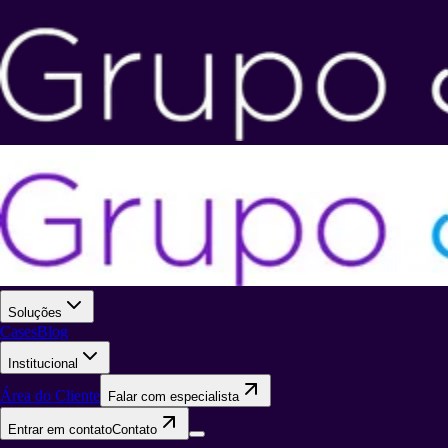
Soluções
Cases
Blog
Institucional
Área do Cliente
Falar com especialista
Entrar em contato
Contato