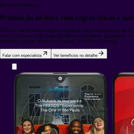
Prêmios instantâneos
Premiação na hora
com regras claras e um
Ofereça uma inovadora dinâmica digital de prêmio instantâneo com for
conta com a nossa plataforma de prêmios instantâneos, que garante a re
promoção; a Polgo executa a tecnologia, o jurídico e a entrega.
Falar com especialista
Ver benefícios no detalhe