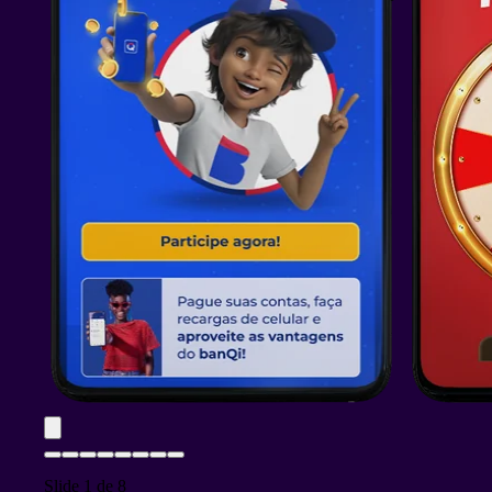
Slide
1
de
8