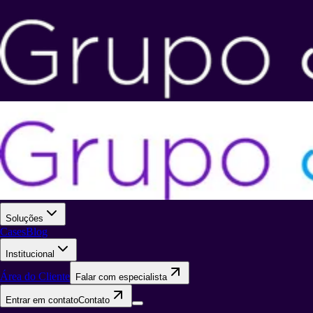
Soluções
Cases
Blog
Institucional
Área do Cliente
Falar com especialista
Entrar em contato
Contato