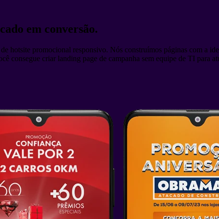
ocado em conversão.
de hotsite promocional responsivo. Nós construímos páginas com a iden
, você consegue criar landing page de campanha sem equipe de TI para 