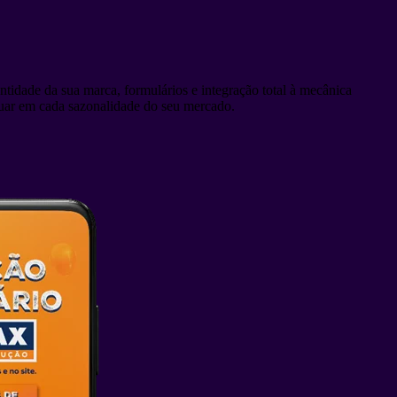
tidade da sua marca, formulários e integração total à mecânica
atuar em cada sazonalidade do seu mercado.