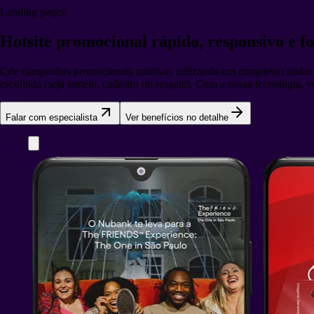
Landing pages
Hotsite promocional
rápido, responsivo e f
Crie campanhas promocionais criativas utilizando um completo criador 
escolhida (seja sorteio, cadastro ou resgate). Com a nossa tecnologia
Falar com especialista
Ver benefícios no detalhe