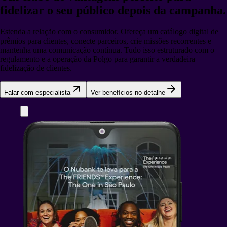
fidelizar o seu público depois da campanha.
Estenda a relação com o consumidor. Ofereça um catálogo digital de
prêmios para clientes, conecte parceiros, crie missões recorrentes e
mantenha uma comunicação contínua. Tudo isso estruturado com o
regulamento e a operação da Polgo para garantir a verdadeira
fidelização de clientes.
Falar com especialista
Ver benefícios no detalhe