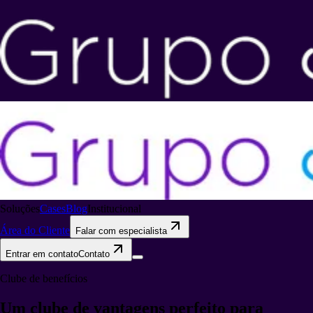
Soluções
Cases
Blog
Institucional
Área do Cliente
Falar com especialista
Entrar em contato
Contato
Clube de benefícios
Um clube de vantagens
perfeito para