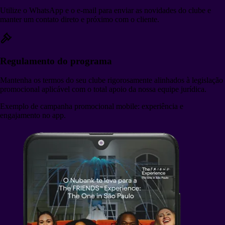
Utilize o WhatsApp e o e-mail para enviar as novidades do clube e
manter um contato direto e próximo com o cliente.
Regulamento do programa
Mantenha os termos do seu clube rigorosamente alinhados à legislação
promocional aplicável com o total apoio da nossa equipe jurídica.
Exemplo de campanha promocional mobile: experiência e
engajamento no app.